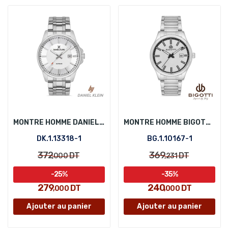
MONTRE HOMME DANIEL KLEIN DK.1.13318-1
MONTRE HOMME BIGOTTI BG.1.10167-1
DK.1.13318-1
BG.1.10167-1
372
369
DT
DT
,000
,231
-25%
-35%
279
240
DT
DT
,000
,000
Ajouter au panier
Ajouter au panier