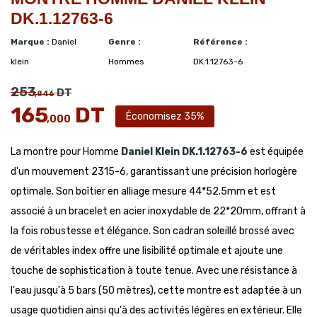
DK.1.12763-6
Marque :
Daniel
Genre :
Référence :
klein
Hommes
DK.1.12763-6
253
DT
,846
165
DT
Économisez 35%
,000
La montre pour Homme
Daniel Klein
DK.1.12763-6
est équipée
d'un mouvement 2315-6, garantissant une précision horlogère
optimale. Son boîtier en alliage mesure 44*52.5mm et est
associé à un bracelet en acier inoxydable de 22*20mm, offrant à
la fois robustesse et élégance. Son cadran soleillé brossé avec
de véritables index offre une lisibilité optimale et ajoute une
touche de sophistication à toute tenue. Avec une résistance à
l'eau jusqu'à 5 bars (50 mètres), cette montre est adaptée à un
usage quotidien ainsi qu'à des activités légères en extérieur. Elle