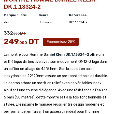
DK.1.13324-2
Marque :
Daniel
Genre :
Référence :
klein
Hommes
DK.1.13324-2
332
DT
,000
249
DT
Économisez 25%
,000
La montre pour Homme
Daniel Klein
DK.1.13324-2
offre une
esthétique distinctive avec son mouvement GM12-3 logé dans
un boîtier en alliage de 42*51mm. Son bracelet en acier
inoxydable de 22*20mm assure un port confortable et durable.
Le cadran arbore un motif en relief avec de véritables index,
ajoutant une touche d'élégance. Avec une résistance à l'eau de
5 bars (50 mètres), cette montre est à la fois fonctionnelle et
stylée. Elle incarne le mariage réussi entre design moderne et
performance, en faisant un accessoire idéal pour l'homme