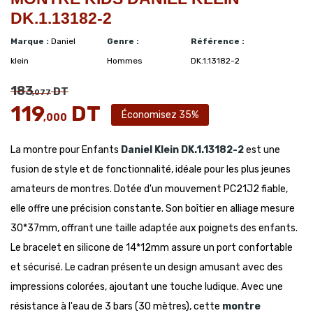
DK.1.13182-2
Marque :
Daniel
Genre :
Référence :
klein
Hommes
DK.1.13182-2
183
DT
,077
119
DT
Économisez 35%
,000
La montre pour Enfants
Daniel Klein
DK.1.13182-2
est une
fusion de style et de fonctionnalité, idéale pour les plus jeunes
amateurs de montres. Dotée d'un mouvement PC21J2 fiable,
elle offre une précision constante. Son boîtier en alliage mesure
30*37mm, offrant une taille adaptée aux poignets des enfants.
Le bracelet en silicone de 14*12mm assure un port confortable
et sécurisé. Le cadran présente un design amusant avec des
impressions colorées, ajoutant une touche ludique. Avec une
résistance à l'eau de 3 bars (30 mètres), cette
montre