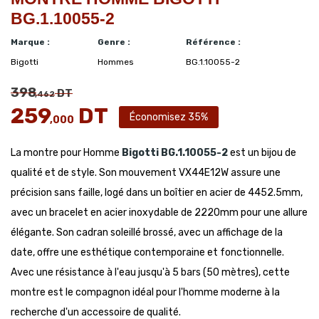
BG.1.10055-2
Marque :
Genre :
Référence :
Bigotti
Hommes
BG.1.10055-2
398
DT
,462
259
DT
Économisez 35%
,000
La montre pour Homme
Bigotti
BG.1.10055-2
est un bijou de
qualité et de style. Son mouvement VX44E12W assure une
précision sans faille, logé dans un boîtier en acier de 4452.5mm,
avec un bracelet en acier inoxydable de 2220mm pour une allure
élégante. Son cadran soleillé brossé, avec un affichage de la
date, offre une esthétique contemporaine et fonctionnelle.
Avec une résistance à l'eau jusqu'à 5 bars (50 mètres), cette
montre est le compagnon idéal pour l'homme moderne à la
recherche d'un accessoire de qualité.