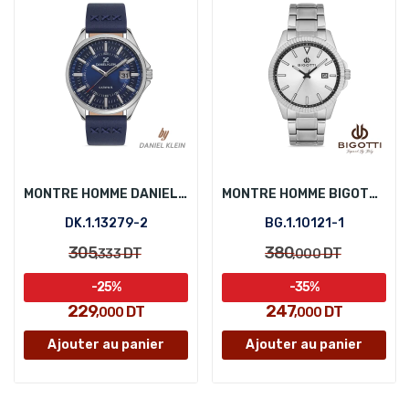
MONTRE HOMME DANIEL KLEIN DK.1.13279-2
MONTRE HOMME BIGOTTI BG.1.10121-1
DK.1.13279-2
BG.1.10121-1
305
380
DT
DT
,333
,000
-25%
-35%
229
247
DT
DT
,000
,000
Ajouter au panier
Ajouter au panier