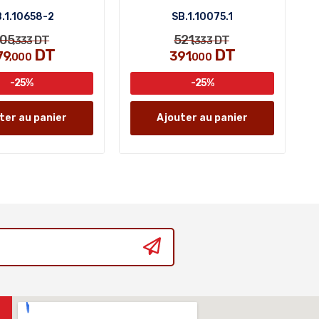
.1.10658-2
SB.1.10075.1
05
521
DT
DT
,333
,333
DT
DT
79
391
,000
,000
-25%
-25%
ter au panier
Ajouter au panier