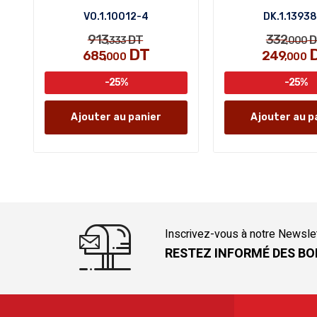
VO.1.10012-4
DK.1.1393
913
332
DT
D
,333
,000
DT
685
249
,000
,000
-25%
-25%
Ajouter au panier
Ajouter au p
Inscrivez-vous à notre Newsle
RESTEZ INFORMÉ DES BO