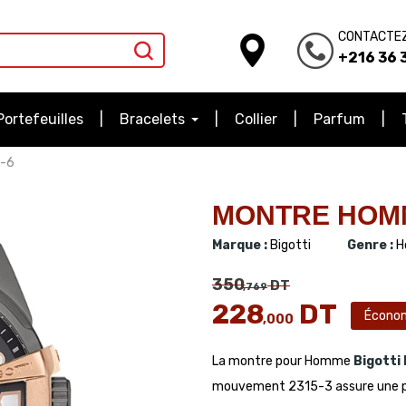
CONTACTE
+216 36 3
Portefeuilles
Bracelets
Collier
Parfum
-6
MONTRE HOMME
Marque :
Bigotti
Genre :
H
350
DT
,769
228
DT
Écono
,000
La montre pour Homme
Bigotti
mouvement 2315-3 assure une préc