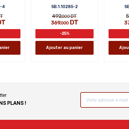
8-4
SB.1.10285-2
SB
492
5
T
DT
,000
DT
DT
369
3
,000
-25%
anier
Ajouter au panier
Ajou
tter
NS PLANS !