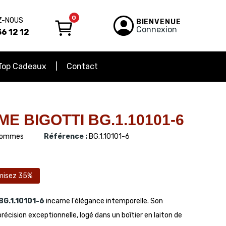
0
Z-NOUS
BIENVENUE
Connexion
6 12 12
Top Cadeaux
Contact
 BIGOTTI BG.1.10101-6
ommes
Référence :
BG.1.10101-6
misez 35%
BG.1.10101-6
incarne l'élégance intemporelle. Son
ision exceptionnelle, logé dans un boîtier en laiton de