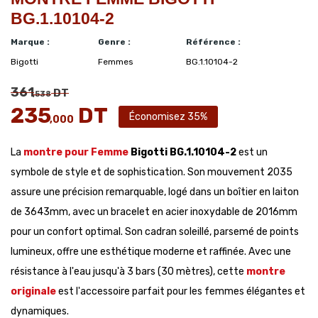
BG.1.10104-2
Marque :
Genre :
Référence :
Bigotti
Femmes
BG.1.10104-2
361
DT
,538
235
DT
Économisez 35%
,000
La
montre pour Femme
Bigotti BG.1.10104-2
est un
symbole de style et de sophistication. Son mouvement 2035
assure une précision remarquable, logé dans un boîtier en laiton
de 3643mm, avec un bracelet en acier inoxydable de 2016mm
pour un confort optimal. Son cadran soleillé, parsemé de points
lumineux, offre une esthétique moderne et raffinée. Avec une
résistance à l'eau jusqu'à 3 bars (30 mètres), cette
montre
originale
est l'accessoire parfait pour les femmes élégantes et
dynamiques.