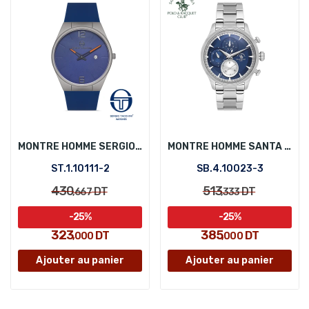
MONTRE HOMME SERGIO TACCHINI ST.1.10111-2
MONTRE HOMME SANTA BARBARA POLO SB.4.10023-3
ST.1.10111-2
SB.4.10023-3
430
513
DT
DT
,667
,333
-25%
-25%
323
385
DT
DT
,000
,000
Ajouter au panier
Ajouter au panier