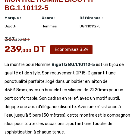
BG.1.10112-5
Marque :
Genre :
Référence :
Bigotti
Hommes
BG.1.10112-5
367
DT
,692
239
DT
Économisez 35%
,000
La montre pour Homme
Bigotti
BG.1.10112-5
est un bijou de
qualité et de style. Son mouvement JP15-3 garantit une
ponctualité parfaite, logé dans un boîtier en laiton de
4553.8mm, avec un bracelet en silicone de 2220mm pour un
port confortable. Son cadran en relief, avec un motif subtil,
dégage une aura d'élégance discrète. Avec une résistance à
l'eau jusqu'à 5 bars (50 mètres), cette montre est le compagnon
idéal pour toutes les occasions, ajoutant une touche de
sophistication à chaque tenue.