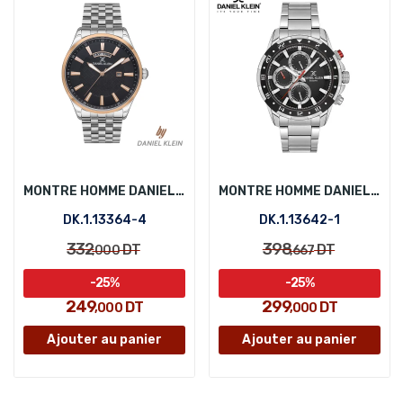
MONTRE HOMME DANIEL KLEIN DK.1.13364-4
MONTRE HOMME DANIEL KLEIN DK.1.13642-1
DK.1.13364-4
DK.1.13642-1
332
398
DT
DT
,000
,667
-25%
-25%
249
299
DT
DT
,000
,000
Ajouter au panier
Ajouter au panier