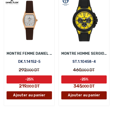
MONTRE FEMME DANIEL KLEIN DK.1.14152-5
MONTRE HOMME SERGIO TACCHINI ST.1.10458-4
DK.1.14152-5
ST.1.10458-4
292
460
DT
DT
,000
,000
-25%
-25%
219
345
DT
DT
,000
,000
Ajouter au panier
Ajouter au panier