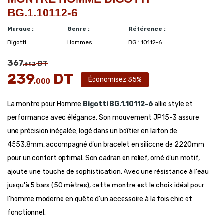
BG.1.10112-6
Marque :
Genre :
Référence :
Bigotti
Hommes
BG.1.10112-6
367
DT
,692
239
DT
Économisez 35%
,000
La montre pour Homme
Bigotti
BG.1.10112-6
allie style et
performance avec élégance. Son mouvement JP15-3 assure
une précision inégalée, logé dans un boîtier en laiton de
4553.8mm, accompagné d'un bracelet en silicone de 2220mm
pour un confort optimal. Son cadran en relief, orné d'un motif,
ajoute une touche de sophistication. Avec une résistance à l'eau
jusqu'à 5 bars (50 mètres), cette montre est le choix idéal pour
l'homme moderne en quête d'un accessoire à la fois chic et
fonctionnel.