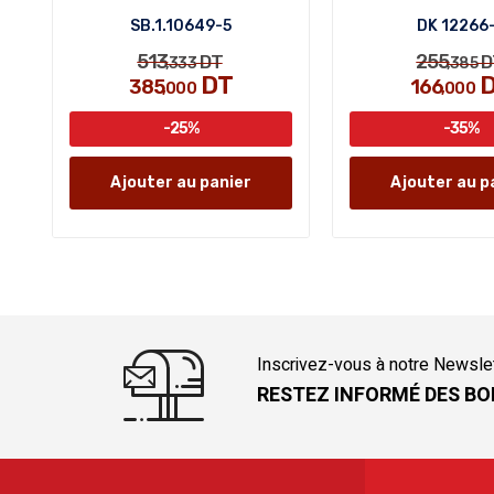
SB.1.10649-5
DK 12266
513
255
DT
D
,333
,385
DT
D
385
166
,000
,000
-25%
-35%
Ajouter au panier
Ajouter au p
Inscrivez-vous à notre Newsle
RESTEZ INFORMÉ DES BO