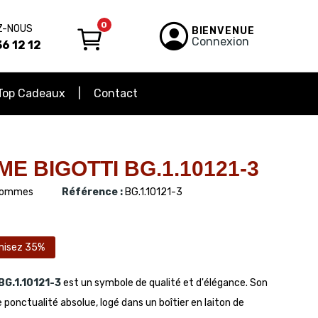
0
Z-NOUS
BIENVENUE
Connexion
6 12 12
Top Cadeaux
Contact
 BIGOTTI BG.1.10121-3
ommes
Référence :
BG.1.10121-3
misez 35%
BG.1.10121-3
est un symbole de qualité et d'élégance. Son
nctualité absolue, logé dans un boîtier en laiton de