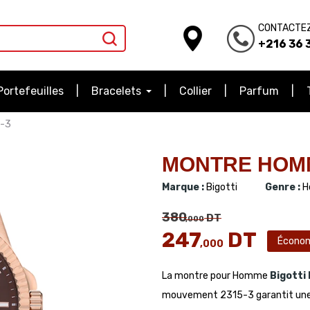
CONTACTE
+216 36 3
Portefeuilles
Bracelets
Collier
Parfum
-3
MONTRE HOMME
Marque :
Bigotti
Genre :
H
380
DT
,000
247
DT
Écono
,000
La montre pour Homme
Bigotti
mouvement 2315-3 garantit une po