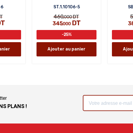
-6
ST.1.10106-5
SB
460
5
T
DT
,000
T
DT
345
3
,000
-25%
anier
Ajouter au panier
Ajou
tter
NS PLANS !