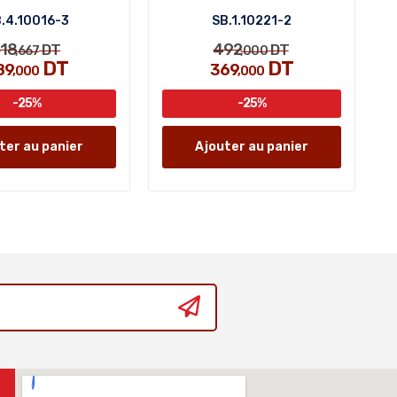
.4.10016-3
SB.1.10221-2
18
492
DT
DT
,667
,000
DT
DT
89
369
,000
,000
-25%
-25%
ter au panier
Ajouter au panier