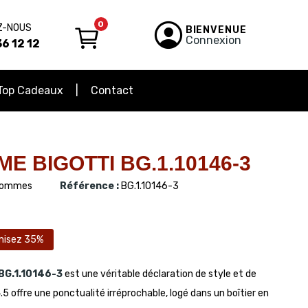
0
Z-NOUS
BIENVENUE
Connexion
6 12 12
Top Cadeaux
Contact
 BIGOTTI BG.1.10146-3
ommes
Référence :
BG.1.10146-3
misez 35%
BG.1.10146-3
est une véritable déclaration de style et de
offre une ponctualité irréprochable, logé dans un boîtier en