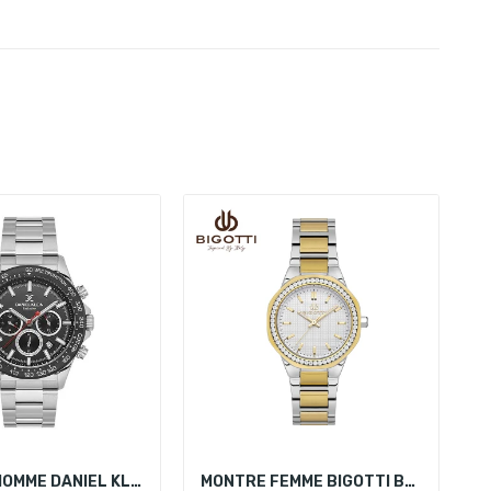
MONTRE HOMME DANIEL KLEIN DK.1.13852-1
MONTRE FEMME BIGOTTI BG.1.10539-3