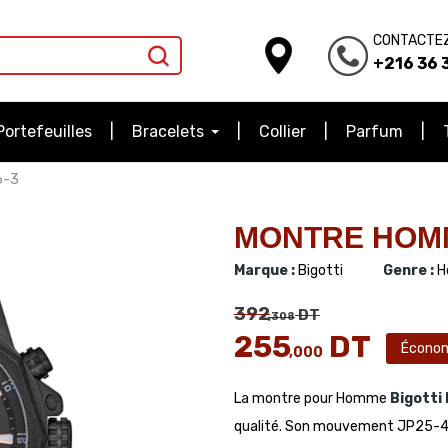
CONTACTE
+216 36 3
Portefeuilles
Bracelets
Collier
Parfum
6-3
MONTRE HOMME
Marque :
Bigotti
Genre :
H
392
DT
,308
255
DT
Écono
,000
La montre pour Homme
Bigotti
qualité. Son mouvement JP25-4.5 