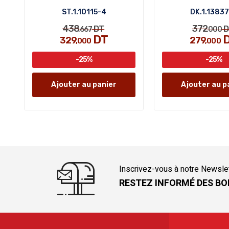
ST.1.10115-4
DK.1.1383
438
372
DT
D
,667
,000
DT
329
279
,000
,000
-25%
-25%
Ajouter au panier
Ajouter au p
Inscrivez-vous à notre Newsle
RESTEZ INFORMÉ DES BO