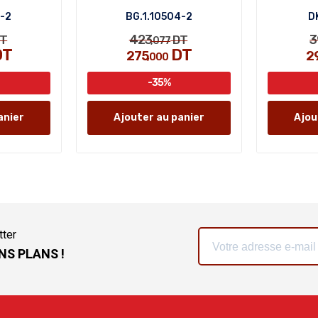
7-2
BG.1.10504-2
D
423
3
T
DT
,077
DT
DT
275
2
,000
-35%
anier
Ajouter au panier
Ajou
tter
NS PLANS !