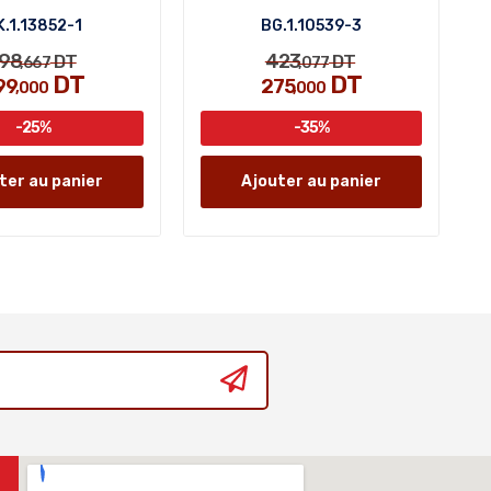
K.1.13852-1
BG.1.10539-3
98
423
DT
DT
,667
,077
DT
DT
99
275
,000
,000
-25%
-35%
ter au panier
Ajouter au panier