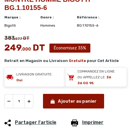
BG.1.10155-6
Marque :
Genre :
Référence :
Bigotti
Hommes
BG.1.10155-6
383
DT
,077
249
DT
Économisez 35%
,000
Retrait en Magasin ou Livraison
Gratuite
pour Cet Article
COMMANDEZ EN LIGNE
LIVRAISON GRATUITE:
OU APPELLEZ LE:
36
Oui
36 00 95
Ajouter au panier
Partager l'article
Imprimer