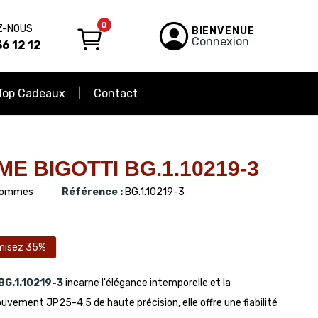
0
Z-NOUS
BIENVENUE
Connexion
6 12 12
Top Cadeaux
Contact
 BIGOTTI BG.1.10219-3
ommes
Référence :
BG.1.10219-3
misez 35%
BG.1.10219-3
incarne l'élégance intemporelle et la
uvement JP25-4.5 de haute précision, elle offre une fiabilité