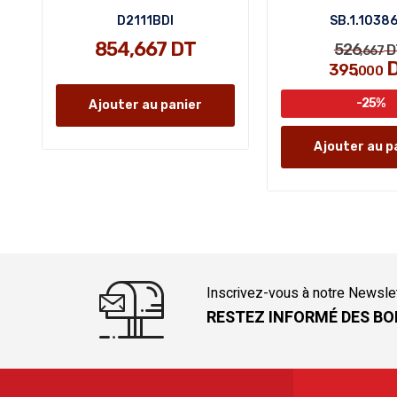
D2111BDI
SB.1.1038
854,667 DT
526
D
,667
395
,000
-25%
Ajouter au panier
Ajouter au p
Inscrivez-vous à notre Newsle
RESTEZ INFORMÉ DES BO