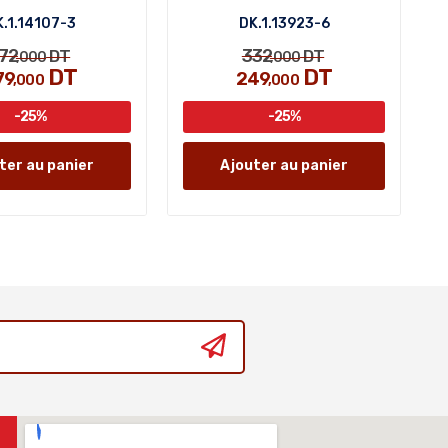
.1.14107-3
DK.1.13923-6
72
332
DT
DT
,000
,000
DT
DT
79
249
,000
,000
-25%
-25%
ter au panier
Ajouter au panier