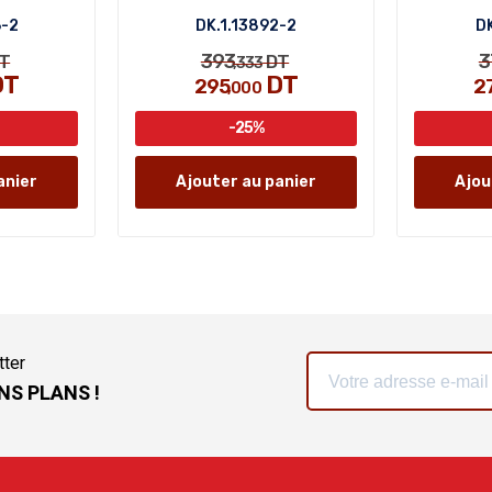
6-2
DK.1.13892-2
DK
393
3
T
DT
,333
DT
DT
295
2
,000
-25%
anier
Ajouter au panier
Ajou
tter
NS PLANS !