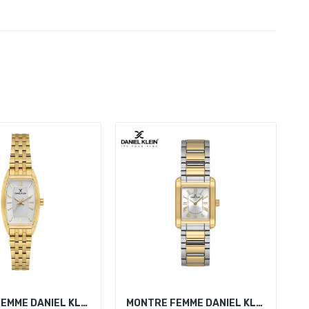
MONTRE FEMME DANIEL KLEIN DK.1.14107-3
MONTRE FEMME DANIEL KLEIN DK.1.13923-6