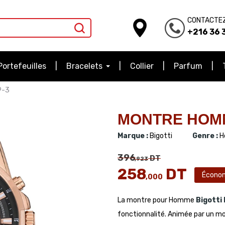
CONTACTE
+216 36 3
Portefeuilles
Bracelets
Collier
Parfum
9-3
MONTRE HOMME
Marque :
Bigotti
Genre :
H
396
DT
,923
258
DT
Écono
,000
La montre pour Homme
Bigotti
fonctionnalité. Animée par un mo