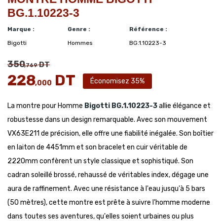
BG.1.10223-3
Marque :
Genre :
Référence :
Bigotti
Hommes
BG.1.10223-3
350
DT
,769
228
DT
Économisez 35%
,000
La montre pour Homme
Bigotti
BG.1.10223-3
allie élégance et
robustesse dans un design remarquable. Avec son mouvement
VX63E211 de précision, elle offre une fiabilité inégalée. Son boîtier
en laiton de 4451mm et son bracelet en cuir véritable de
2220mm confèrent un style classique et sophistiqué. Son
cadran soleillé brossé, rehaussé de véritables index, dégage une
aura de raffinement. Avec une résistance à l'eau jusqu'à 5 bars
(50 mètres), cette montre est prête à suivre l'homme moderne
dans toutes ses aventures, qu'elles soient urbaines ou plus