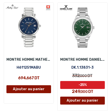
MONTRE HOMME MATHEY-TISSOT H611251MABU
MONTRE HOMME DANIEL KLEIN DK.1.13831-3
H611251MABU
DK.1.13831-3
332
DT
,000
694,667 DT
-25%
Ajouter au panier
249
DT
,000
Ajouter au panier