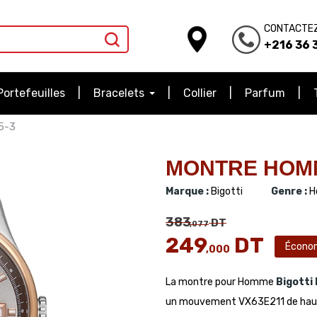
CONTACTE
+216 36 3
Portefeuilles
Bracelets
Collier
Parfum
5-3
MONTRE HOMME
Marque :
Bigotti
Genre :
H
383
DT
,077
249
DT
Écono
,000
La montre pour Homme
Bigotti
un mouvement VX63E211 de haute q