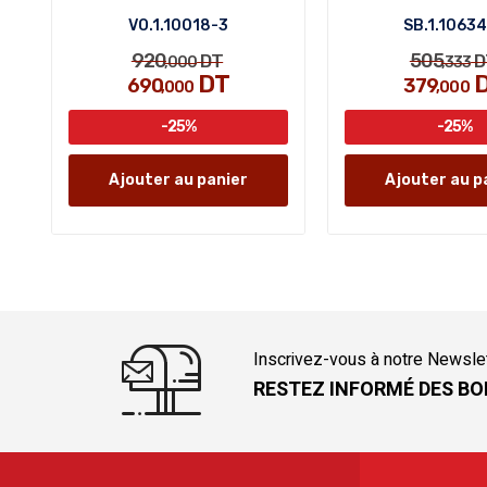
VO.1.10018-3
SB.1.1063
920
505
DT
D
,000
,333
DT
690
379
,000
,000
-25%
-25%
Ajouter au panier
Ajouter au p
Inscrivez-vous à notre Newsle
RESTEZ INFORMÉ DES BO