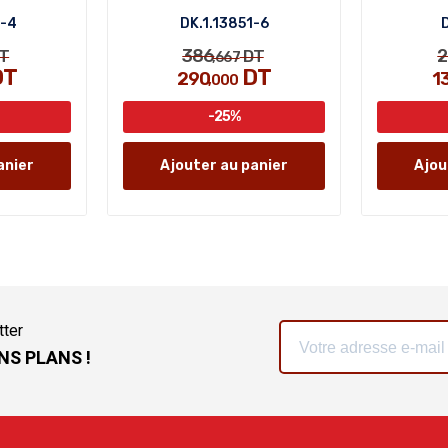
4-4
DK.1.13851-6
386
T
DT
,667
DT
DT
290
1
,000
-25%
anier
Ajouter au panier
Ajou
tter
NS PLANS !