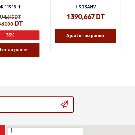
DK 11915-1
H903ANV
1 390,667 DT
204
DT
,615
DT
33
,000
-35%
Ajouter au panier
ter au panier