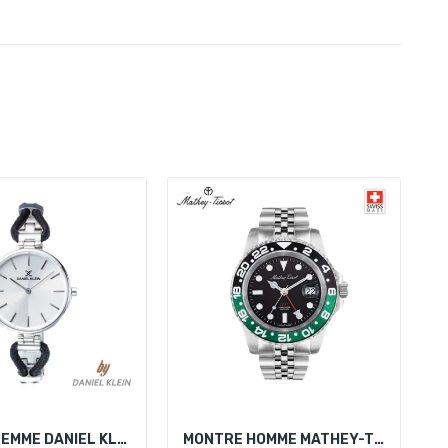
MONTRE FEMME DANIEL KLEIN DK 11915-1
MONTRE HOMME MATHEY-TISSOT H903ANV