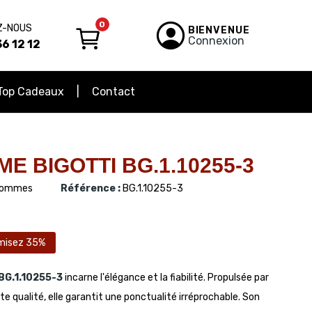
0
Z-NOUS
BIENVENUE
Connexion
6 12 12
Top Cadeaux
Contact
 BIGOTTI BG.1.10255-3
ommes
Référence :
BG.1.10255-3
misez 35%
BG.1.10255-3
incarne l'élégance et la fiabilité. Propulsée par
ualité, elle garantit une ponctualité irréprochable. Son