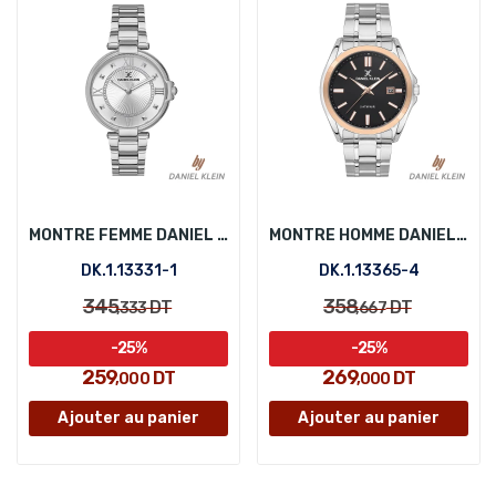
MONTRE FEMME DANIEL KLEIN DK.1.13331-1
MONTRE HOMME DANIEL KLEIN DK.1.13365-4
DK.1.13331-1
DK.1.13365-4
345
358
DT
DT
,333
,667
-25%
-25%
259
269
DT
DT
,000
,000
Ajouter au panier
Ajouter au panier