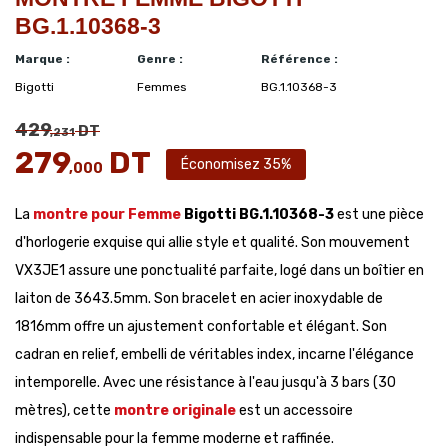
BG.1.10368-3
Marque :
Genre :
Référence :
Bigotti
Femmes
BG.1.10368-3
429
DT
,231
279
DT
Économisez 35%
,000
La
montre pour Femme
Bigotti BG.1.10368-3
est une pièce
d'horlogerie exquise qui allie style et qualité. Son mouvement
VX3JE1 assure une ponctualité parfaite, logé dans un boîtier en
laiton de 3643.5mm. Son bracelet en acier inoxydable de
1816mm offre un ajustement confortable et élégant. Son
cadran en relief, embelli de véritables index, incarne l'élégance
intemporelle. Avec une résistance à l'eau jusqu'à 3 bars (30
mètres), cette
montre originale
est un accessoire
indispensable pour la femme moderne et raffinée.