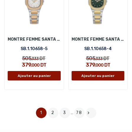
MONTRE FEMME SANTA BARBARA POLO SB.1.10658-5
MONTRE FEMME SANTA BARBARA POLO SB.1.10658-4
SB.1.10658-5
SB.1.10658-4
505
505
DT
DT
,333
,333
379
379
DT
DT
,000
,000
Ajouter au panier
Ajouter au panier
1
2
3
…
78
