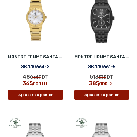
MONTRE FEMME SANTA BARBARA POLO SB.1.10664-2
MONTRE HOMME SANTA BARBARA POLO SB.1.10661-5
SB.1.10664-2
SB.1.10661-5
486
513
DT
DT
,667
,333
365
385
DT
DT
,000
,000
Ajouter au panier
Ajouter au panier