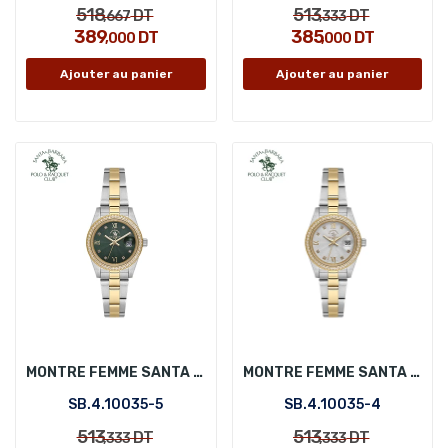
518
513
DT
DT
,667
,333
389
385
DT
DT
,000
,000
Ajouter au panier
Ajouter au panier
MONTRE FEMME SANTA BARBARA POLO SB.4.10035-5
MONTRE FEMME SANTA BARBARA POLO SB.4.10035-4
SB.4.10035-5
SB.4.10035-4
513
513
DT
DT
,333
,333