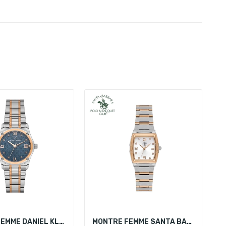
MONTRE FEMME DANIEL KLEIN DK.1.14271-6
MONTRE FEMME SANTA BARBARA POLO SB.1.10624-6