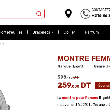
CONTACTE
+216 36 3
Portefeuilles
Bracelets
Collier
Parfum
-1
MONTRE FEMME
Marque :
Bigotti
Genre :
F
398
DT
,462
259
DT
Écono
,000
La
montre pour Femme
Bigott
mouvement VJ21C1 offre une préci