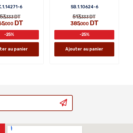
.1.14271-6
SB.1.10624-6
53
513
DT
DT
,333
,333
DT
DT
65
385
,000
,000
-25%
-25%
ter au panier
Ajouter au panier