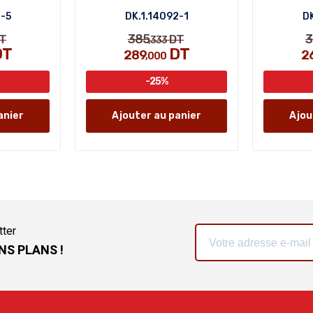
8-5
DK.1.14092-1
DK
385
3
T
DT
,333
DT
DT
289
2
,000
-25%
anier
Ajouter au panier
Ajou
tter
NS PLANS !