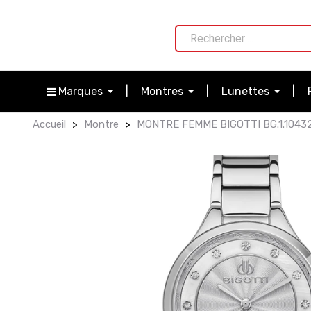
Marques
Montres
Lunettes
Accueil
Montre
MONTRE FEMME BIGOTTI BG.1.10432