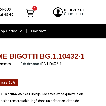
0
Z-NOUS
BIENVENUE
Connexion
6 12 12
Top Cadeaux
Contact
 BIGOTTI BG.1.10432-1
emmes
Référence :
BG.1.10432-1
misez 35%
i BG.1.10432-1
est un bijou de style et de qualité. Son
sion remarquable, logé dans un boîtier en laiton de