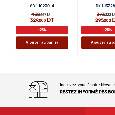
SB.1.10230-4
DK.1.1332
438
393
DT
D
,667
,333
DT
329
295
,000
,000
-25%
-25%
Ajouter au panier
Ajouter au p
Inscrivez-vous à notre Newsle
RESTEZ INFORMÉ DES BO