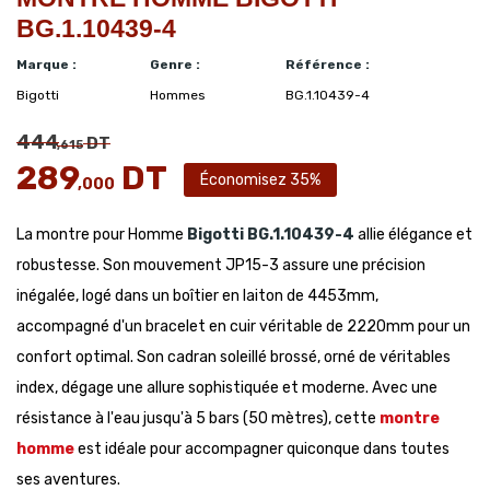
BG.1.10439-4
Marque :
Genre :
Référence :
Bigotti
Hommes
BG.1.10439-4
444
DT
,615
289
DT
Économisez 35%
,000
La montre pour Homme
Bigotti
BG.1.10439-4
allie élégance et
robustesse. Son mouvement JP15-3 assure une précision
inégalée, logé dans un boîtier en laiton de 4453mm,
accompagné d'un bracelet en cuir véritable de 2220mm pour un
confort optimal. Son cadran soleillé brossé, orné de véritables
index, dégage une allure sophistiquée et moderne. Avec une
résistance à l'eau jusqu'à 5 bars (50 mètres), cette
montre
homme
est idéale pour accompagner quiconque dans toutes
ses aventures.