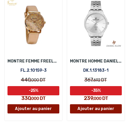
MONTRE FEMME FREELOOK FL.2.10159-3
MONTRE HOMME DANIEL KLEIN DK.1.13183-1
FL.2.10159-3
DK.1.13183-1
440
367
DT
DT
,000
,692
-25%
-35%
330
239
DT
DT
,000
,000
Ajouter au panier
Ajouter au panier