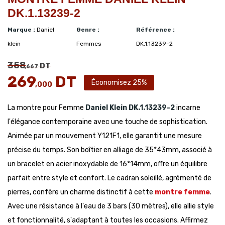
DK.1.13239-2
Marque :
Daniel
Genre :
Référence :
klein
Femmes
DK.1.13239-2
358
DT
,667
269
DT
Économisez 25%
,000
La montre pour Femme
Daniel Klein
DK.1.13239-2
incarne
l'élégance contemporaine avec une touche de sophistication.
Animée par un mouvement Y121F1, elle garantit une mesure
précise du temps. Son boîtier en alliage de 35*43mm, associé à
un bracelet en acier inoxydable de 16*14mm, offre un équilibre
parfait entre style et confort. Le cadran soleillé, agrémenté de
pierres, confère un charme distinctif à cette
montre femme
.
Avec une résistance à l'eau de 3 bars (30 mètres), elle allie style
et fonctionnalité, s'adaptant à toutes les occasions. Affirmez