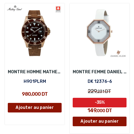
MONTRE HOMME MATHEY-TISSOT H901PLRM
MONTRE FEMME DANIEL KLEIN DK 12376-6
H901PLRM
DK 12376-6
229
DT
,231
980,000 DT
-35%
Ajouter au panier
149
DT
,000
Ajouter au panier