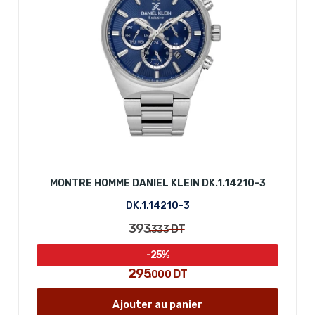
MONTRE HOMME DANIEL KLEIN DK.1.14210-3
DK.1.14210-3
393
DT
,333
-25%
295
DT
,000
Ajouter au panier