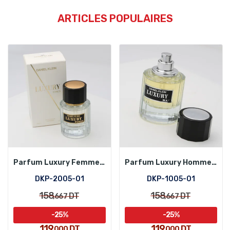
ARTICLES POPULAIRES
Parfum Luxury Femme Daniel Klein DKP-2005-01
Parfum Luxury Homme Daniel Klein DKP-1005-01
DKP-2005-01
DKP-1005-01
158
158
DT
DT
,667
,667
-25%
-25%
119
119
DT
DT
,000
,000