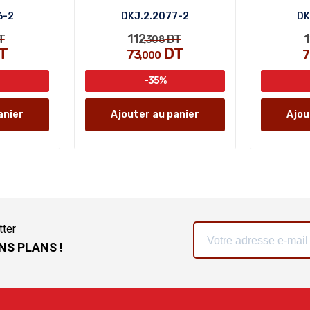
6-2
DKJ.2.2077-2
DK
112
1
T
DT
,308
T
DT
73
7
,000
-35%
anier
Ajouter au panier
Ajou
tter
NS PLANS !