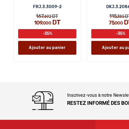
FRJ.3.3009-2
DKJ.3.208
167
115
DT
D
,692
,385
DT
D
109
75
,000
,000
-35%
-35%
Ajouter au panier
Ajouter au p
Inscrivez-vous à notre Newsle
RESTEZ INFORMÉ DES BO