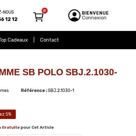
0
Z-NOUS
BIENVENUE
Connexion
6 12 12
Top Cadeaux
Contact
ME SB POLO SBJ.2.1030-
mes
Référence :
SBJ.2.1030-1
ez 5%
n
Gratuite
pour Cet Article