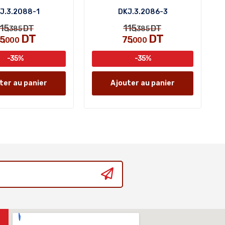
J.3.2088-1
DKJ.3.2086-3
15
115
DT
DT
,385
,385
DT
DT
5
75
,000
,000
-35%
-35%
ter au panier
Ajouter au panier