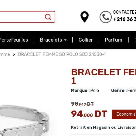
CONTACTE
+216 36 3
Portefeuilles
Bracelets
Collier
Parfum
femme
BRACELET FEMME SB POLO SBJ.2.1030-1
BRACELET FEM
1
Marque :
Polo
Genre :
Fem
98
DT
,947
94
DT
Économis
,000
Retrait en Magasin ou Livraiso