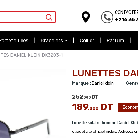
CONTACTE
+216 36 3
Portefeuilles
Bracelets
Collier
Parfum
TES DANIEL KLEIN DK3283-1
LUNETTES DAN
Marque :
Daniel klein
Genre
252
DT
,000
189
DT
Économ
,000
Lunette solaire homme
Daniel Kle
étiquetage officiel inclus. Achetez en