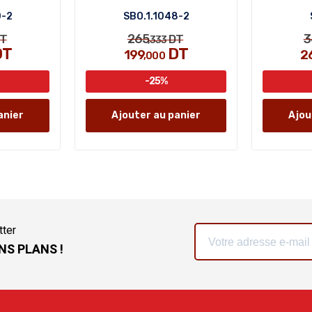
0-2
SBO.1.1048-2
265
3
T
DT
,333
DT
DT
199
2
,000
-25%
anier
Ajouter au panier
Ajou
tter
NS PLANS !