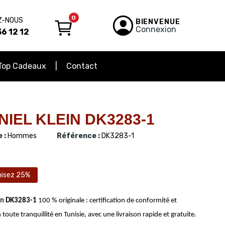
0
Z-NOUS
BIENVENUE
Connexion
6 12 12
Top Cadeaux
Contact
IEL KLEIN DK3283-1
 :
Hommes
Référence :
DK3283-1
isez 25%
in
DK3283-1
100 % originale : certification de conformité et
 toute tranquillité en Tunisie, avec une livraison rapide et gratuite.