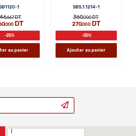
SB1120-1
SBS.1.1214-1
46
360
DT
DT
,667
,000
DT
DT
60
270
,000
,000
-25%
-25%
ter au panier
Ajouter au panier