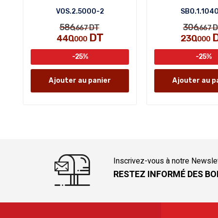
VOS.2.5000-2
SBO.1.104
586
306
DT
D
,667
,667
DT
440
230
,000
,000
-25%
-25%
Ajouter au panier
Ajouter au p
Inscrivez-vous à notre Newsle
RESTEZ INFORMÉ DES BO