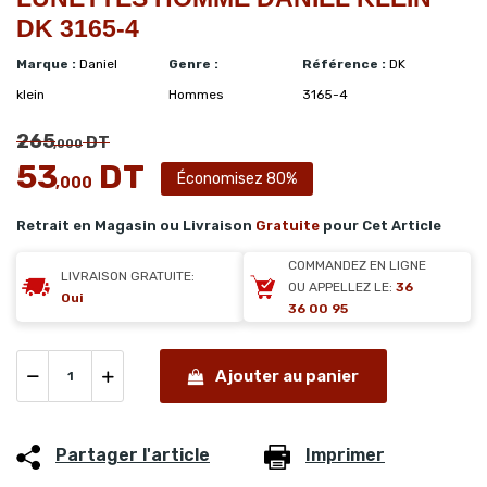
DK 3165-4
Marque :
Daniel
Genre :
Référence :
DK
klein
Hommes
3165-4
265
DT
,000
53
DT
Économisez 80%
,000
Retrait en Magasin ou Livraison
Gratuite
pour Cet Article
COMMANDEZ EN LIGNE
LIVRAISON GRATUITE:
OU APPELLEZ LE:
36
Oui
36 00 95
Ajouter au panier
Partager l'article
Imprimer