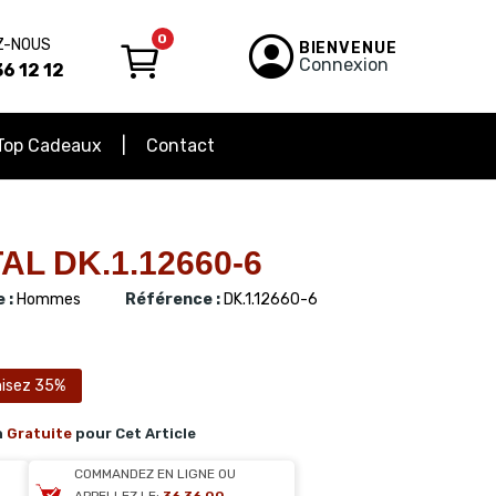
0
Z-NOUS
BIENVENUE
Connexion
6 12 12
Top Cadeaux
Contact
AL DK.1.12660-6
 :
Hommes
Référence :
DK.1.12660-6
isez 35%
n
Gratuite
pour Cet Article
COMMANDEZ EN LIGNE OU