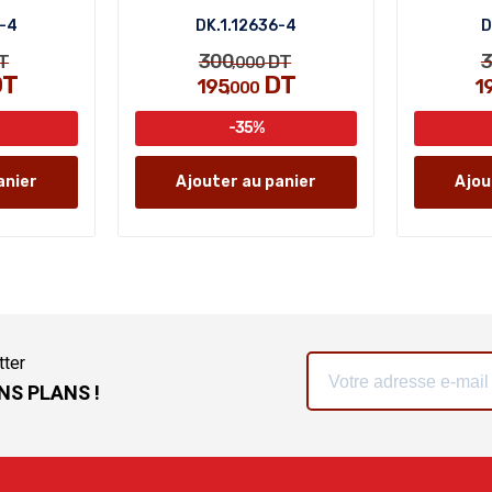
8-4
DK.1.12636-4
D
300
T
DT
,000
T
DT
195
1
,000
-35%
anier
Ajouter au panier
Ajou
tter
NS PLANS !