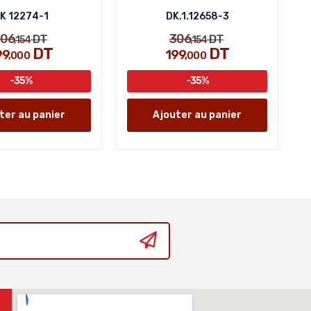
K 12274-1
DK.1.12658-3
306
306
DT
DT
,154
,154
DT
DT
99
199
,000
,000
-35%
-35%
ter au panier
Ajouter au panier