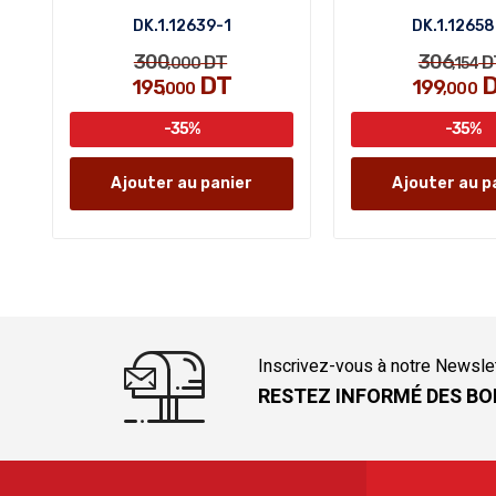
DK.1.12639-1
DK.1.1265
300
306
DT
D
,000
,154
DT
D
195
199
,000
,000
-35%
-35%
Ajouter au panier
Ajouter au p
Inscrivez-vous à notre Newsle
RESTEZ INFORMÉ DES BO