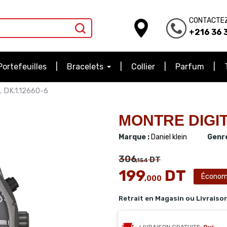
CONTACTE
+216 36 3
Portefeuilles
Bracelets
Collier
Parfum
DK.1.12660-6
MONTRE DIGIT
Marque :
Daniel klein
Genre
306
DT
,154
199
DT
Économ
,000
Retrait en Magasin ou Livraiso