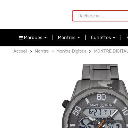
Marques
Montres
Lunettes
Accueil
Montre
Montre Digitale
MONTRE DIGITAL 