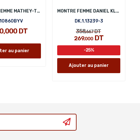
MONTRE FEMME MATHEY-TISSOT D10860BYV
MONTRE FEMME DANIEL KLEIN DK.1.13239-3
10860BYV
DK.1.13239-3
0,000 DT
358
DT
,667
DT
269
,000
-25%
ter au panier
Ajouter au panier