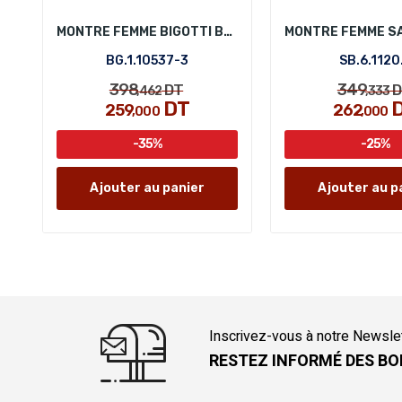
MONTRE FEMME BIGOTTI BG.1.10537-3
BG.1.10537-3
SB.6.1120
398
349
DT
D
,462
,333
DT
259
262
,000
,000
-35%
-25%
Ajouter au panier
Ajouter au p
Inscrivez-vous à notre Newsle
RESTEZ INFORMÉ DES BO