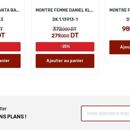
MONTRE FEMME SANTA BARBARA POLO SB.6.1120.3
MONTRE FEMME DANIEL KLEIN DK.1.13913-1
.3
DK.1.13913-1
D
98
372
T
DT
,000
DT
DT
279
,000
-25%
Ajou
anier
Ajouter au panier
tter
NS PLANS !