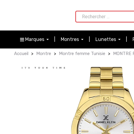
Marques
Montres
Lunettes
Accueil
Montre
Montre femme Tunisie
MONTRE F