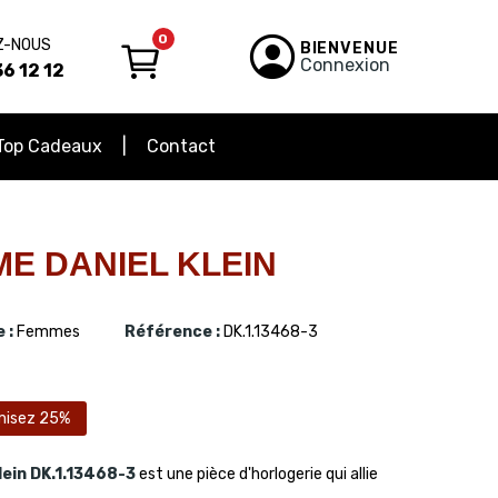
0
Z-NOUS
BIENVENUE
Connexion
6 12 12
Top Cadeaux
Contact
E DANIEL KLEIN
 :
Femmes
Référence :
DK.1.13468-3
misez 25%
lein
DK.1.13468-3
est une pièce d'horlogerie qui allie