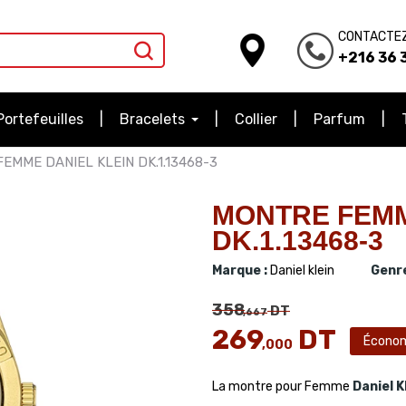
CONTACTE
+216 36 3
Portefeuilles
Bracelets
Collier
Parfum
EMME DANIEL KLEIN DK.1.13468-3
MONTRE FEMM
DK.1.13468-3
Marque :
Daniel klein
Genre
358
DT
,667
269
DT
Écono
,000
La montre pour Femme
Daniel K