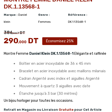
DK.1.13568-1
Marque :
Daniel
Genre :
Référence :
klein
Femmes
DK.1.13568-1
386
DT
,667
290
DT
Économisez 25%
,000
Montre Femme
Daniel Klein
DK.1.13568-1
Elégante et raffinée
Boîtier en acier inoxydable de 36 x 45 mm
Bracelet en acier inoxydable avec maillons milanais
Cadran Argenté avec index et aiguilles Argenté
Mouvement à quartz 3 aiguilles avec date
Étanche jusqu'à 3 bar (30 mètres)
Un bijou horloger pour toutes les occasions.
Retrait en Magasin ou Livraison
Gratuite
pour Cet Article