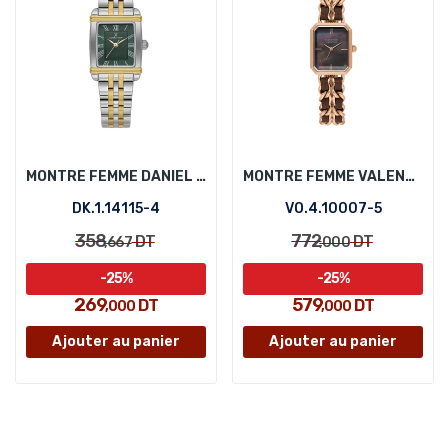
MONTRE FEMME DANIEL KLEIN DK.1.14115-4
MONTRE FEMME VALENTINO ORLANDI VO.4.10007-5
DK.1.14115-4
VO.4.10007-5
358
772
DT
DT
,667
,000
-25%
-25%
269
579
DT
DT
,000
,000
Ajouter au panier
Ajouter au panier