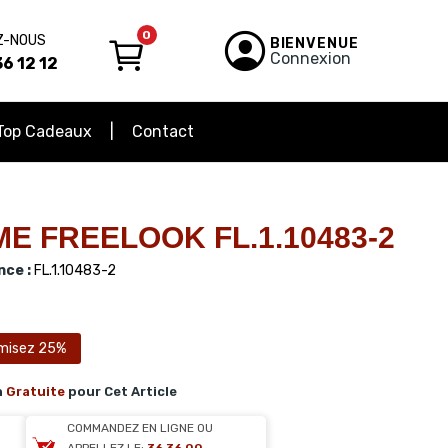
0
Z-NOUS
BIENVENUE
Connexion
6 12 12
Top Cadeaux
Contact
E FREELOOK FL.1.10483-2
ce :
FL.1.10483-2
misez 25%
n
Gratuite
pour Cet Article
COMMANDEZ EN LIGNE OU