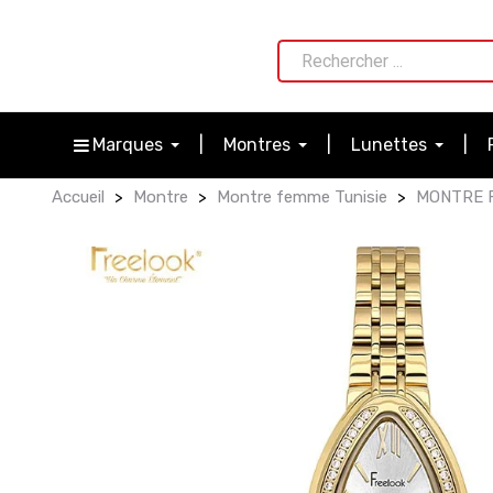
Marques
Montres
Lunettes
Accueil
Montre
Montre femme Tunisie
MONTRE F