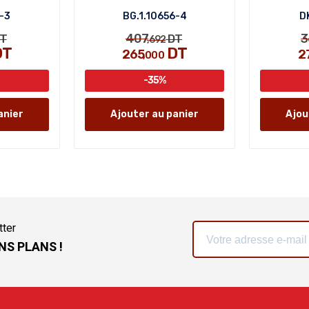
-3
BG.1.10656-4
D
407
3
T
DT
,692
DT
DT
265
2
,000
-35%
anier
Ajouter au panier
Ajou
tter
NS PLANS !