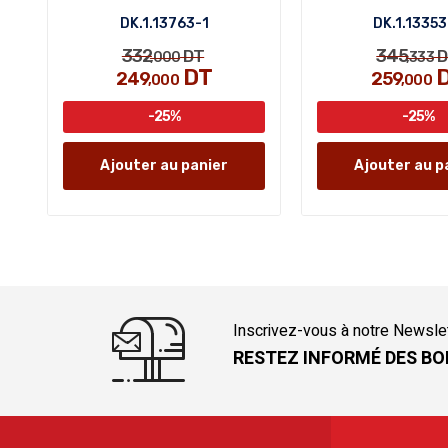
DK.1.13763-1
DK.1.13353
332
345
DT
D
,000
,333
DT
249
259
,000
,000
-25%
-25%
Ajouter au panier
Ajouter au p
Inscrivez-vous à notre Newsle
RESTEZ INFORMÉ DES BO