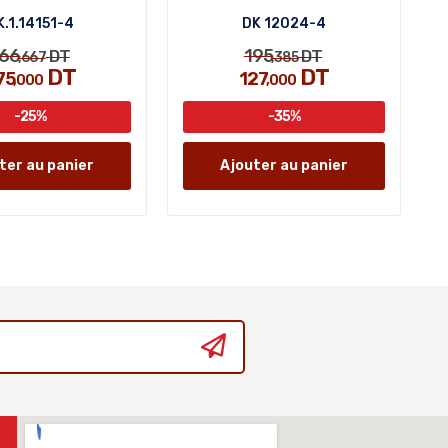
K.1.14151-4
DK 12024-4
66
195
DT
DT
,667
,385
DT
DT
75
127
,000
,000
-25%
-35%
ter au panier
Ajouter au panier