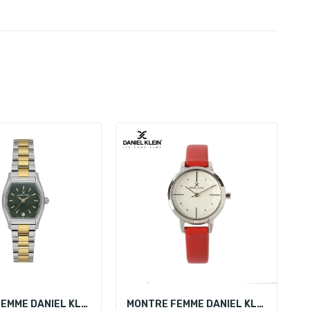
MONTRE FEMME DANIEL KLEIN DK.1.14151-4
MONTRE FEMME DANIEL KLEIN DK 12024-4