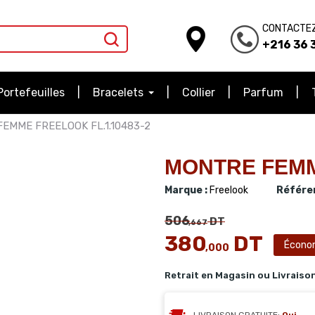
CONTACTE
+216 36 3
Portefeuilles
Bracelets
Collier
Parfum
EMME FREELOOK FL.1.10483-2
MONTRE FEMM
Marque :
Freelook
Référen
506
DT
,667
380
DT
Écono
,000
Retrait en Magasin ou Livraiso