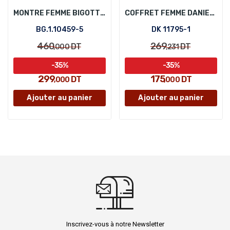
MONTRE FEMME BIGOTTI BG.1.10459-5
COFFRET FEMME DANIEL KLEIN DK 11795-1
BG.1.10459-5
DK 11795-1
460
269
DT
DT
,000
,231
-35%
-35%
299
175
DT
DT
,000
,000
Ajouter au panier
Ajouter au panier
Inscrivez-vous à notre Newsletter