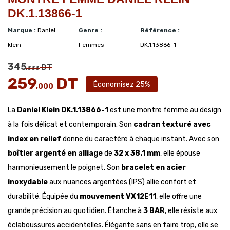
DK.1.13866-1
Marque :
Daniel
Genre :
Référence :
klein
Femmes
DK.1.13866-1
345
DT
,333
259
DT
Économisez 25%
,000
La
Daniel Klein DK.1.13866-1
est une montre femme au design
à la fois délicat et contemporain. Son
cadran texturé avec
index en relief
donne du caractère à chaque instant. Avec son
boîtier argenté en alliage
de
32 x 38.1 mm
, elle épouse
harmonieusement le poignet. Son
bracelet en acier
inoxydable
aux nuances argentées (IPS) allie confort et
durabilité. Équipée du
mouvement VX12E11
, elle offre une
grande précision au quotidien. Étanche à
3 BAR
, elle résiste aux
éclaboussures accidentelles. Élégante sans en faire trop, elle se