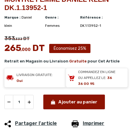
DK.1.13952-1
Marque :
Daniel
Genre :
Référence :
klein
Femmes
DK.1.13952-1
353
DT
,333
265
DT
Économisez 25%
,000
Retrait en Magasin ou Livraison
Gratuite
pour Cet Article
COMMANDEZ EN LIGNE
LIVRAISON GRATUITE:
OU APPELLEZ LE:
36
Oui
36 00 95
Ajouter au panier
Partager l'article
Imprimer