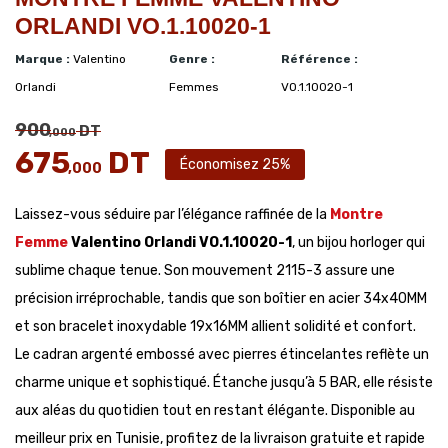
ORLANDI VO.1.10020-1
Marque :
Valentino
Genre :
Référence :
Orlandi
Femmes
VO.1.10020-1
900
DT
,000
675
DT
Économisez 25%
,000
Laissez-vous séduire par l’élégance raffinée de la
Montre
Femme
Valentino Orlandi VO.1.10020-1
, un bijou horloger qui
sublime chaque tenue. Son mouvement 2115-3 assure une
précision irréprochable, tandis que son boîtier en acier 34x40MM
et son bracelet inoxydable 19x16MM allient solidité et confort.
Le cadran argenté embossé avec pierres étincelantes reflète un
charme unique et sophistiqué. Étanche jusqu’à 5 BAR, elle résiste
aux aléas du quotidien tout en restant élégante. Disponible au
meilleur prix en Tunisie, profitez de la livraison gratuite et rapide