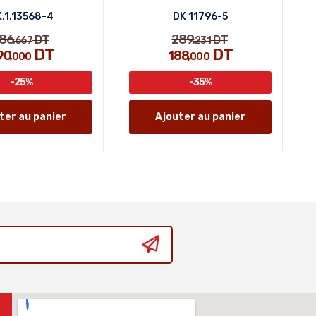
.1.13568-4
DK 11796-5
86
289
DT
DT
,667
,231
DT
DT
90
188
,000
,000
-25%
-35%
ter au panier
Ajouter au panier