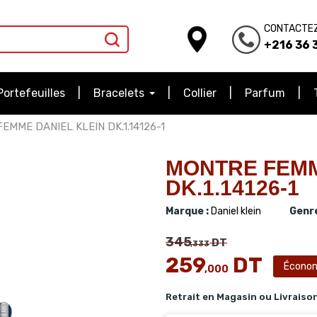
CONTACTE
+216 36 3
Portefeuilles
Bracelets
Collier
Parfum
EMME DANIEL KLEIN DK.1.14126-1
MONTRE FEMM
DK.1.14126-1
Marque :
Daniel klein
Genre
345
DT
,333
259
DT
Écono
,000
Retrait en Magasin ou Livraiso