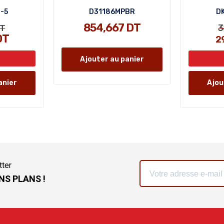
3-5
D31186MPBR
DK
854,667 DT
3
T
DT
2
Ajouter au panier
anier
Ajou
tter
NS PLANS !