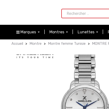
Marques
Montres
Lunettes
Accueil
Montre
Montre femme Tunisie
MONTRE F