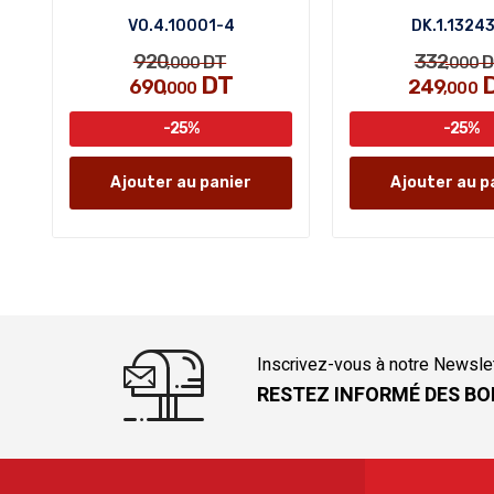
VO.4.10001-4
DK.1.1324
920
332
DT
D
,000
,000
DT
690
249
,000
,000
-25%
-25%
Ajouter au panier
Ajouter au p
Inscrivez-vous à notre Newsle
RESTEZ INFORMÉ DES BO