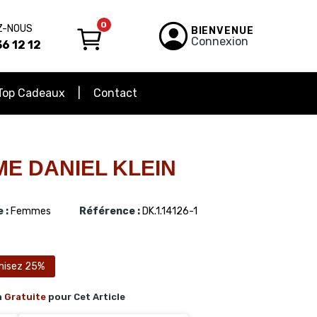
0
Z-NOUS
BIENVENUE
Connexion
6 12 12
Top Cadeaux
Contact
E DANIEL KLEIN
 :
Femmes
Référence :
DK.1.14126-1
misez 25%
n
Gratuite
pour Cet Article