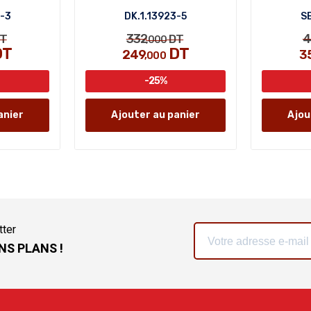
5-3
DK.1.13923-5
SB
332
4
T
DT
,000
DT
DT
249
3
,000
-25%
anier
Ajouter au panier
Ajou
tter
NS PLANS !