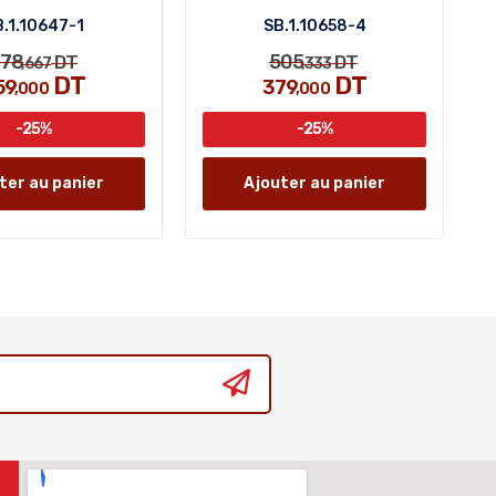
.1.10647-1
SB.1.10658-4
78
505
DT
DT
,667
,333
DT
DT
59
379
,000
,000
-25%
-25%
ter au panier
Ajouter au panier