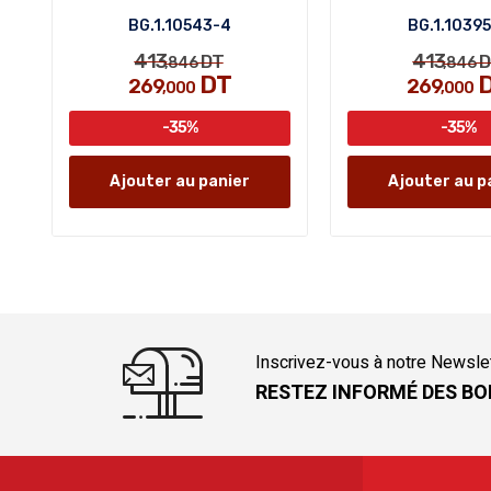
BG.1.10543-4
BG.1.1039
413
413
DT
D
,846
,846
DT
269
269
,000
,000
-35%
-35%
Ajouter au panier
Ajouter au p
Inscrivez-vous à notre Newsle
RESTEZ INFORMÉ DES BO