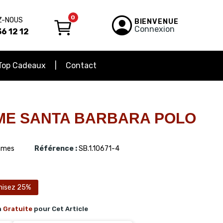
0
Z-NOUS
BIENVENUE
Connexion
6 12 12
Top Cadeaux
Contact
ME SANTA BARBARA POLO
mes
Référence :
SB.1.10671-4
isez 25%
n
Gratuite
pour Cet Article