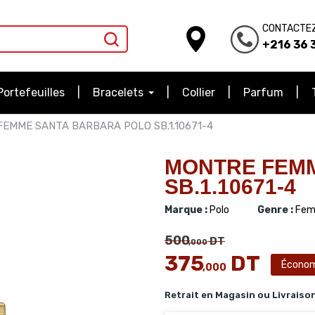
CONTACTE
+216 36 3
Portefeuilles
Bracelets
Collier
Parfum
EMME SANTA BARBARA POLO SB.1.10671-4
MONTRE FEM
SB.1.10671-4
Marque :
Polo
Genre :
Fem
500
DT
,000
375
DT
Économ
,000
Retrait en Magasin ou Livraiso