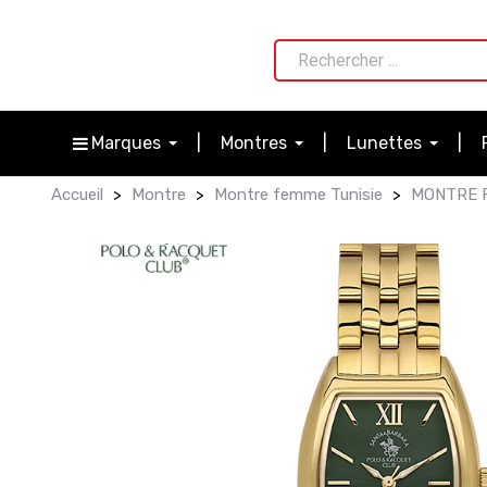
Marques
Montres
Lunettes
Accueil
Montre
Montre femme Tunisie
MONTRE F