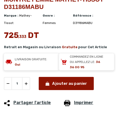
D31186MABU
Marque :
Mathey-
Genre :
Référence :
Tissot
Femmes
D31186MABU
725
DT
,333
Retrait en Magasin ou Livraison
Gratuite
pour Cet Article
COMMANDEZ EN LIGNE
LIVRAISON GRATUITE:
OU APPELLEZ LE:
36
Oui
36 00 95
Ajouter au panier
Partager l'article
Imprimer