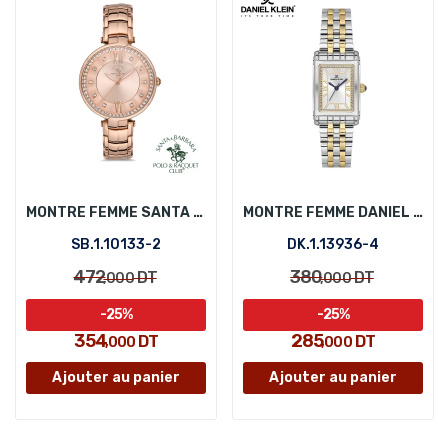
MONTRE FEMME SANTA BARBARA POLO SB.1.10133-2
MONTRE FEMME DANIEL KLEIN DK.1.13936-4
SB.1.10133-2
DK.1.13936-4
472
380
DT
DT
,000
,000
-25%
-25%
354
285
DT
DT
,000
,000
Ajouter au panier
Ajouter au panier