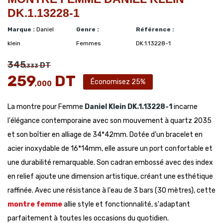
DK.1.13228-1
Marque :
Daniel
Genre :
Référence :
klein
Femmes
DK.1.13228-1
345
DT
,333
259
DT
Économisez 25%
,000
La montre pour Femme
Daniel Klein
DK.1.13228-1
incarne
l'élégance contemporaine avec son mouvement à quartz 2035
et son boîtier en alliage de 34*42mm. Dotée d'un bracelet en
acier inoxydable de 16*14mm, elle assure un port confortable et
une durabilité remarquable. Son cadran embossé avec des index
en relief ajoute une dimension artistique, créant une esthétique
raffinée. Avec une résistance à l'eau de 3 bars (30 mètres), cette
montre femme
allie style et fonctionnalité, s'adaptant
parfaitement à toutes les occasions du quotidien.