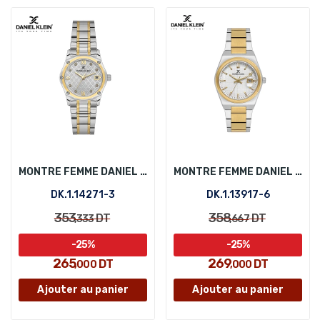
MONTRE FEMME DANIEL KLEIN DK.1.14271-3
MONTRE FEMME DANIEL KLEIN DK.1.13917-6
DK.1.14271-3
DK.1.13917-6
353
358
DT
DT
,333
,667
-25%
-25%
265
269
DT
DT
,000
,000
Ajouter au panier
Ajouter au panier