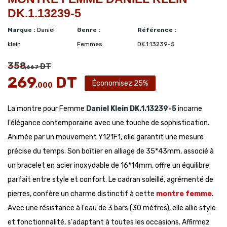
DK.1.13239-5
Marque :
Daniel
Genre :
Référence :
klein
Femmes
DK.1.13239-5
358
DT
,667
269
DT
Économisez 25%
,000
La montre pour Femme
Daniel Klein
DK.1.13239-5
incarne
l'élégance contemporaine avec une touche de sophistication.
Animée par un mouvement Y121F1, elle garantit une mesure
précise du temps. Son boîtier en alliage de 35*43mm, associé à
un bracelet en acier inoxydable de 16*14mm, offre un équilibre
parfait entre style et confort. Le cadran soleillé, agrémenté de
pierres, confère un charme distinctif à cette
montre femme
.
Avec une résistance à l'eau de 3 bars (30 mètres), elle allie style
et fonctionnalité, s'adaptant à toutes les occasions. Affirmez