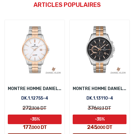
ARTICLES POPULAIRES
MONTRE HOMME DANIEL KLEIN DK.1.12755-4
MONTRE HOMME DANIEL KLEIN DK.1.13110-4
DK.1.12755-4
DK.1.13110-4
272
376
DT
DT
,308
,923
-35%
-35%
177
245
DT
DT
,000
,000