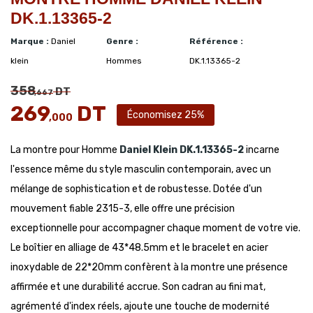
DK.1.13365-2
Marque :
Daniel
Genre :
Référence :
klein
Hommes
DK.1.13365-2
358
DT
,667
269
DT
Économisez 25%
,000
La montre pour Homme
Daniel Klein
DK.1.13365-2
incarne
l'essence même du style masculin contemporain, avec un
mélange de sophistication et de robustesse. Dotée d'un
mouvement fiable 2315-3, elle offre une précision
exceptionnelle pour accompagner chaque moment de votre vie.
Le boîtier en alliage de 43*48.5mm et le bracelet en acier
inoxydable de 22*20mm confèrent à la montre une présence
affirmée et une durabilité accrue. Son cadran au fini mat,
agrémenté d'index réels, ajoute une touche de modernité