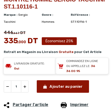
ST.1.10116-1
Marque :
Sergio
Genre :
Référence :
Tacchini
Hommes
ST.1.10116-1
446
DT
,667
335
DT
Économisez 25%
,000
Retrait en Magasin ou Livraison
Gratuite
pour Cet Article
COMMANDEZ EN LIGNE
LIVRAISON GRATUITE:
OU APPELLEZ LE:
36
Oui
36 00 95
Ajouter au panier
Partager l'article
Imprimer