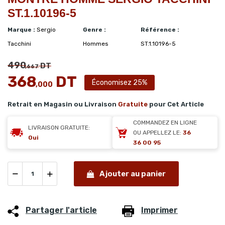
ST.1.10196-5
Marque :
Sergio
Genre :
Référence :
Tacchini
Hommes
ST.1.10196-5
490
DT
,667
368
DT
Économisez 25%
,000
Retrait en Magasin ou Livraison
Gratuite
pour Cet Article
COMMANDEZ EN LIGNE
LIVRAISON GRATUITE:
OU APPELLEZ LE:
36
Oui
36 00 95
Ajouter au panier
Partager l'article
Imprimer