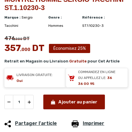
ST.1.10230-3
Marque :
Sergio
Genre :
Référence :
Tacchini
Hommes
ST.1.10230-3
476
DT
,000
357
DT
Économisez 25%
,000
Retrait en Magasin ou Livraison
Gratuite
pour Cet Article
COMMANDEZ EN LIGNE
LIVRAISON GRATUITE:
OU APPELLEZ LE:
36
Oui
36 00 95
Ajouter au panier
Partager l'article
Imprimer