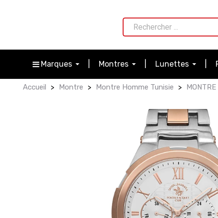
Marques
Montres
Lunettes
Accueil
Montre
Montre Homme Tunisie
MONTRE 