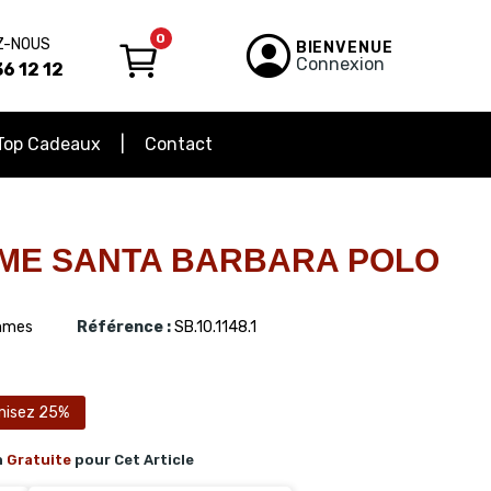
0
Z-NOUS
BIENVENUE
Connexion
6 12 12
Top Cadeaux
Contact
ME SANTA BARBARA POLO
mes
Référence :
SB.10.1148.1
misez 25%
n
Gratuite
pour Cet Article