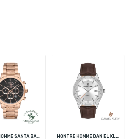
MONTRE HOMME SANTA BARBARA POLO SB.1.10156-3
MONTRE HOMME DANIEL KLEIN DK.1.13312-1