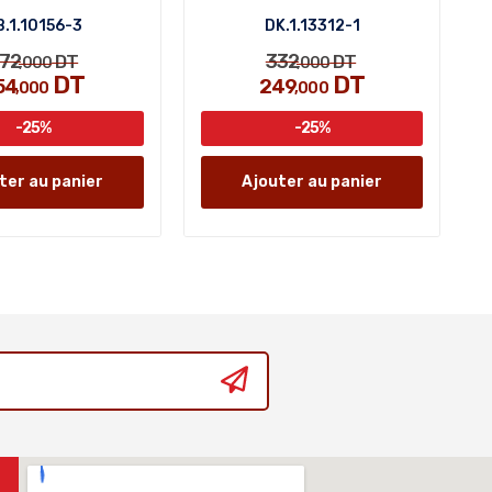
B.1.10156-3
DK.1.13312-1
72
332
DT
DT
,000
,000
DT
DT
54
249
,000
,000
-25%
-25%
ter au panier
Ajouter au panier