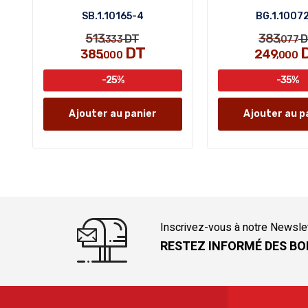
SB.1.10165-4
BG.1.1007
513
383
DT
D
,333
,077
DT
385
249
,000
,000
-25%
-35%
Ajouter au panier
Ajouter au p
Inscrivez-vous à notre Newsle
RESTEZ INFORMÉ DES BO