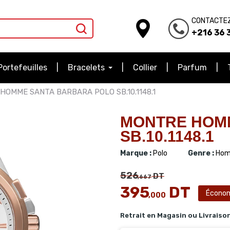
CONTACTE
+216 36 3
Portefeuilles
Bracelets
Collier
Parfum
HOMME SANTA BARBARA POLO SB.10.1148.1
MONTRE HOM
SB.10.1148.1
Marque :
Polo
Genre :
Hom
526
DT
,667
395
DT
Écono
,000
Retrait en Magasin ou Livraiso