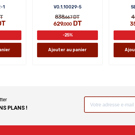
2-1
VO.1.10029-5
S
838
4
T
DT
,667
DT
DT
629
3
,000
-25%
anier
Ajouter au panier
Ajou
tter
NS PLANS !