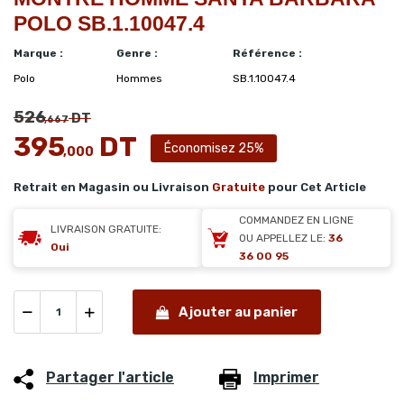
POLO SB.1.10047.4
Marque :
Genre :
Référence :
Polo
Hommes
SB.1.10047.4
526
DT
,667
395
DT
Économisez 25%
,000
Retrait en Magasin ou Livraison
Gratuite
pour Cet Article
COMMANDEZ EN LIGNE
LIVRAISON GRATUITE:
OU APPELLEZ LE:
36
Oui
36 00 95
Ajouter au panier
Partager l'article
Imprimer