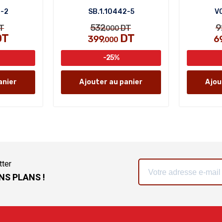
7-2
SB.1.10442-5
VO
532
9
T
DT
,000
DT
DT
399
6
,000
-25%
anier
Ajouter au panier
Ajou
tter
NS PLANS !