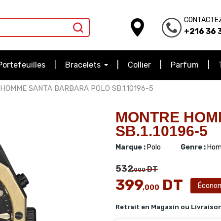
CONTACTE
+216 36 3
Portefeuilles
Bracelets
Collier
Parfum
HOMME SANTA BARBARA POLO SB.1.10196-5
MONTRE HOM
SB.1.10196-5
Marque :
Polo
Genre :
Hom
532
DT
,000
399
DT
Écono
,000
Retrait en Magasin ou Livraiso