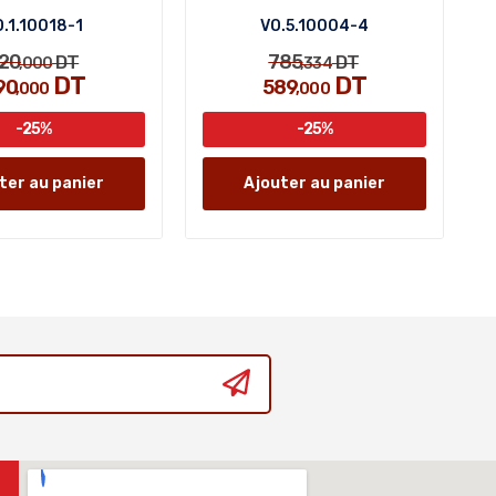
.1.10018-1
VO.5.10004-4
20
785
DT
DT
,000
,334
DT
DT
90
589
,000
,000
-25%
-25%
ter au panier
Ajouter au panier