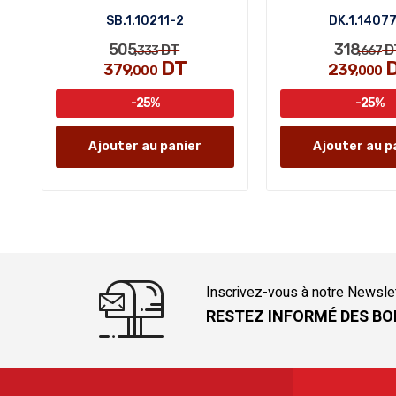
SB.1.10211-2
DK.1.1407
505
318
DT
D
,333
,667
DT
379
239
,000
,000
-25%
-25%
Ajouter au panier
Ajouter au p
Inscrivez-vous à notre Newsle
RESTEZ INFORMÉ DES BO