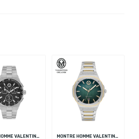
MONTRE HOMME VALENTINO ORLANDI VO.1.10018-1
MONTRE HOMME VALENTINO ORLANDI VO.5.10004-4