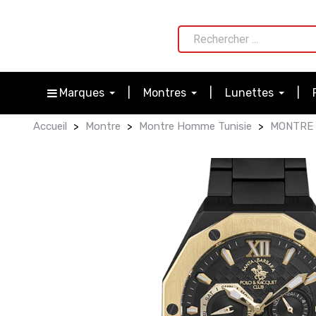
Marques
Montres
Lunettes
Accueil
Montre
Montre Homme Tunisie
MONTRE 