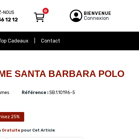
0
Z-NOUS
BIENVENUE
Connexion
6 12 12
Top Cadeaux
Contact
ME SANTA BARBARA POLO
mes
Référence :
SB.1.10196-5
misez 25%
n
Gratuite
pour Cet Article