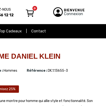
0
Z-NOUS
BIENVENUE
Connexion
6 12 12
Top Cadeaux
Contact
E DANIEL KLEIN
 :
Hommes
Référence :
DK.1.13655-3
misez 25%
une montre pour homme qui allie style et fonctionnalité. Son