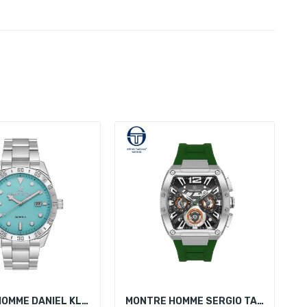
MONTRE HOMME DANIEL KLEIN DK.1.13654-4
MONTRE HOMME SERGIO TACCHINI ST.3.10003-3