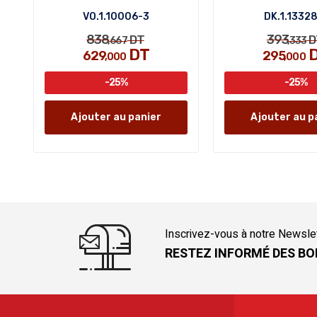
VO.1.10006-3
DK.1.1332
838
393
DT
D
,667
,333
DT
629
295
,000
,000
-25%
-25%
Ajouter au panier
Ajouter au p
Inscrivez-vous à notre Newsle
RESTEZ INFORMÉ DES BO