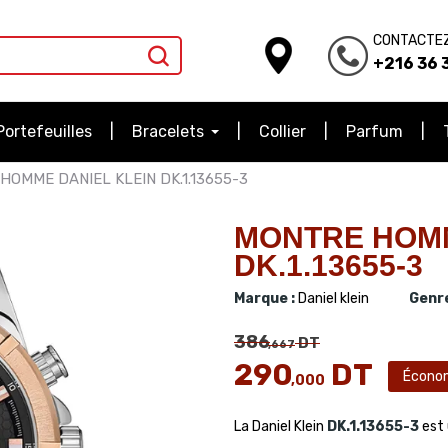
CONTACTE
+216 36 3
Portefeuilles
Bracelets
Collier
Parfum
HOMME DANIEL KLEIN DK.1.13655-3
MONTRE HOMM
DK.1.13655-3
Marque :
Daniel klein
Genre
386
DT
,667
290
DT
Écono
,000
La Daniel Klein
DK.1.13655-3
est 