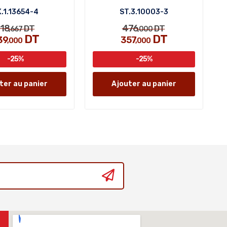
.1.13654-4
ST.3.10003-3
18
476
DT
DT
,667
,000
DT
DT
39
357
,000
,000
-25%
-25%
ter au panier
Ajouter au panier