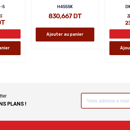
8-5
H455SK
DK
830,667 DT
3
T
DT
2
Ajouter au panier
anier
Ajou
tter
NS PLANS !