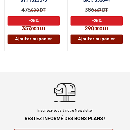
ST.1.10230-3
DK.1.13350-4
476
386
DT
DT
,000
,667
-25%
-25%
357
290
DT
DT
,000
,000
Ajouter au panier
Ajouter au panier
Inscrivez-vous à notre Newsletter
RESTEZ INFORMÉ DES BONS PLANS !