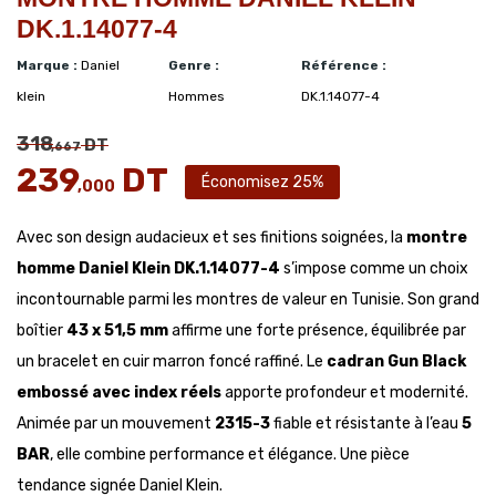
DK.1.14077-4
Marque :
Daniel
Genre :
Référence :
klein
Hommes
DK.1.14077-4
318
DT
,667
239
DT
Économisez 25%
,000
Avec son design audacieux et ses finitions soignées, la
montre
homme Daniel Klein DK.1.14077-4
s’impose comme un choix
incontournable parmi les montres de valeur en Tunisie. Son grand
boîtier
43 x 51,5 mm
affirme une forte présence, équilibrée par
un bracelet en cuir marron foncé raffiné. Le
cadran Gun Black
embossé avec index réels
apporte profondeur et modernité.
Animée par un mouvement
2315-3
fiable et résistante à l’eau
5
BAR
, elle combine performance et élégance. Une pièce
tendance signée Daniel Klein.