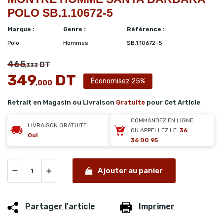
POLO SB.1.10672-5
Marque :
Genre :
Référence :
Polo
Hommes
SB.1.10672-5
465
DT
,333
349
DT
Économisez 25%
,000
Retrait en Magasin ou Livraison
Gratuite
pour Cet Article
COMMANDEZ EN LIGNE
LIVRAISON GRATUITE:
OU APPELLEZ LE:
36
Oui
36 00 95
Ajouter au panier
Partager l'article
Imprimer