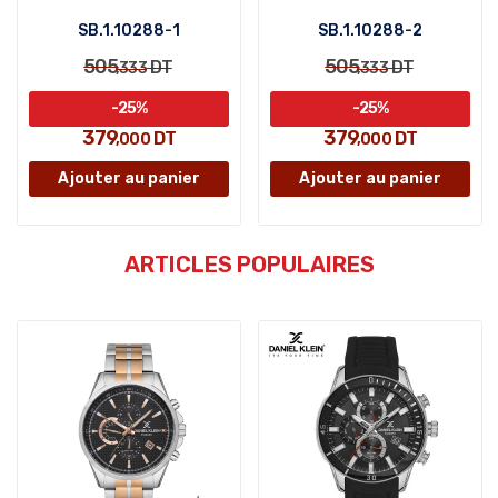
SB.1.10288-1
SB.1.10288-2
505
505
DT
DT
,333
,333
-25%
-25%
379
379
DT
DT
,000
,000
Ajouter au panier
Ajouter au panier
ARTICLES POPULAIRES