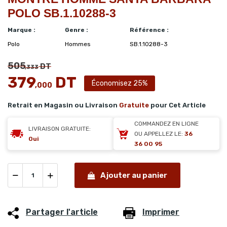
POLO SB.1.10288-3
Marque :
Genre :
Référence :
Polo
Hommes
SB.1.10288-3
505
DT
,333
379
DT
Économisez 25%
,000
Retrait en Magasin ou Livraison
Gratuite
pour Cet Article
COMMANDEZ EN LIGNE
LIVRAISON GRATUITE:
OU APPELLEZ LE:
36
Oui
36 00 95
Ajouter au panier
Partager l'article
Imprimer