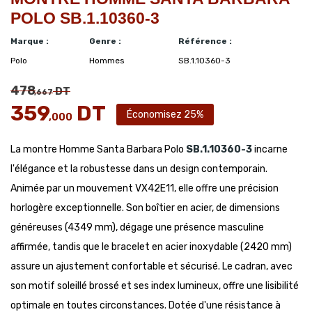
POLO SB.1.10360-3
Marque :
Genre :
Référence :
Polo
Hommes
SB.1.10360-3
478
DT
,667
359
DT
Économisez 25%
,000
La montre Homme Santa Barbara Polo
SB.1.10360-3
incarne
l'élégance et la robustesse dans un design contemporain.
Animée par un mouvement VX42E11, elle offre une précision
horlogère exceptionnelle. Son boîtier en acier, de dimensions
généreuses (4349 mm), dégage une présence masculine
affirmée, tandis que le bracelet en acier inoxydable (2420 mm)
assure un ajustement confortable et sécurisé. Le cadran, avec
son motif soleillé brossé et ses index lumineux, offre une lisibilité
optimale en toutes circonstances. Dotée d'une résistance à