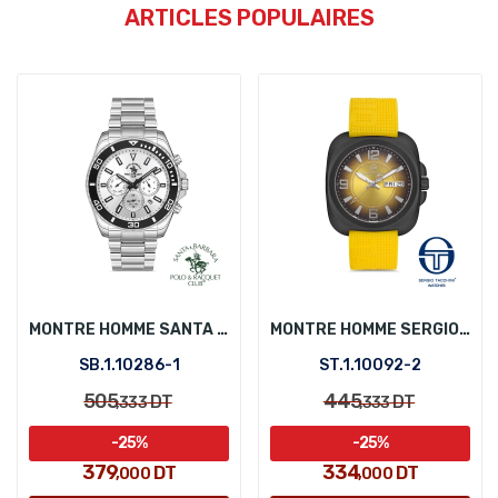
ARTICLES POPULAIRES
MONTRE HOMME SANTA BARBARA POLO SB.1.10286-1
MONTRE HOMME SERGIO TACCHINI ST.1.10092-2
SB.1.10286-1
ST.1.10092-2
505
445
DT
DT
,333
,333
-25%
-25%
379
334
DT
DT
,000
,000