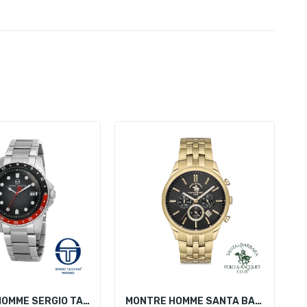
MONTRE HOMME SERGIO TACCHINI ST.1.10060-1
MONTRE HOMME SANTA BARBARA POLO SB.1.10159-6