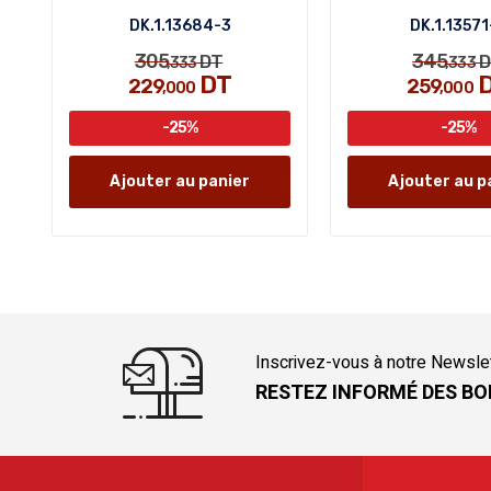
DK.1.13684-3
DK.1.13571
305
345
DT
D
,333
,333
DT
229
259
,000
,000
-25%
-25%
Ajouter au panier
Ajouter au p
Inscrivez-vous à notre Newsle
RESTEZ INFORMÉ DES BO