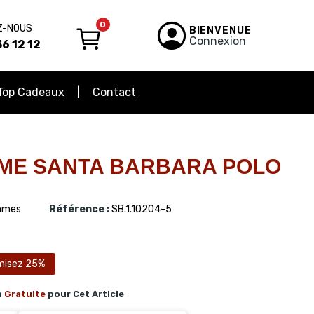
0
Z-NOUS
BIENVENUE
Connexion
6 12 12
Top Cadeaux
Contact
ME SANTA BARBARA POLO
mes
Référence :
SB.1.10204-5
misez 25%
n
Gratuite
pour Cet Article