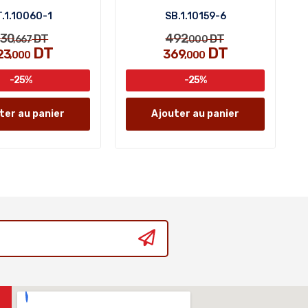
.1.10060-1
SB.1.10159-6
30
492
DT
DT
,667
,000
DT
DT
23
369
,000
,000
-25%
-25%
ter au panier
Ajouter au panier