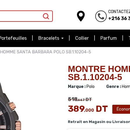
CONTACTE
+216 36 3
Portefeuilles
Bracelets
Collier
Parfum
HOMME SANTA BARBARA POLO SB.1.10204-5
MONTRE HOM
SB.1.10204-5
Marque :
Polo
Genre :
Hom
518
DT
,667
389
DT
Écono
,000
Retrait en Magasin ou Livraiso