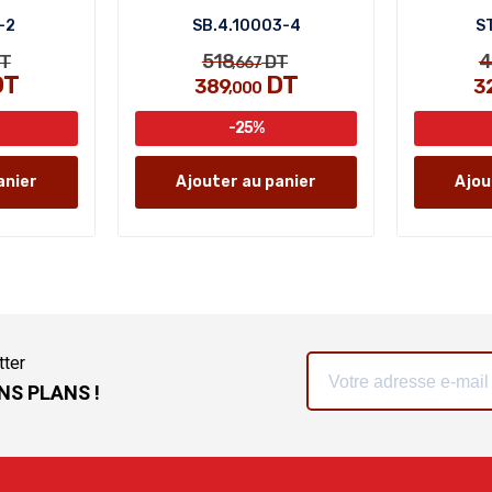
-2
SB.4.10003-4
ST
518
4
T
DT
,667
DT
DT
389
3
,000
-25%
anier
Ajouter au panier
Ajou
tter
NS PLANS !