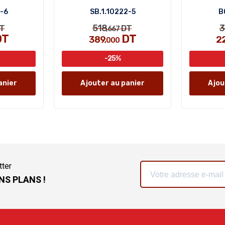
0-6
SB.1.10222-5
B
518
T
DT
,667
DT
DT
389
2
,000
-25%
anier
Ajouter au panier
Ajou
tter
NS PLANS !