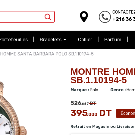
CONTACTE
+216 36 3
Portefeuilles
Bracelets
Collier
Parfum
HOMME SANTA BARBARA POLO SB.1.10194-5
MONTRE HOM
SB.1.10194-5
Marque :
Polo
Genre :
Hom
526
DT
,667
395
DT
Écono
,000
Retrait en Magasin ou Livraiso