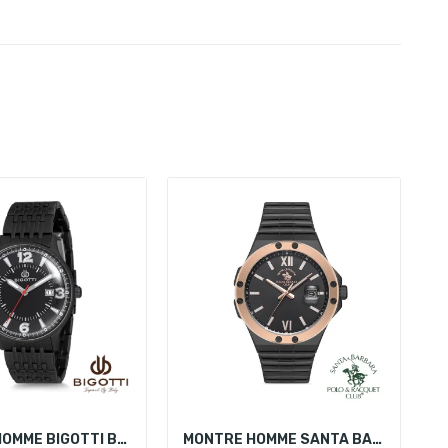
MONTRE HOMME BIGOTTI BGT0240-4
MONTRE HOMME SANTA BARBARA POLO SB.1.10227-2