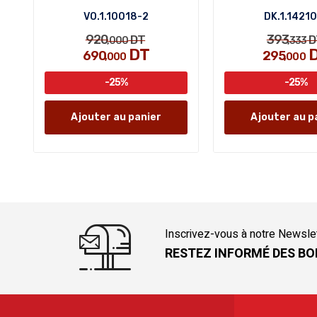
VO.1.10018-2
DK.1.1421
920
393
DT
D
,000
,333
DT
690
295
,000
,000
-25%
-25%
Ajouter au panier
Ajouter au p
Inscrivez-vous à notre Newsle
RESTEZ INFORMÉ DES BO