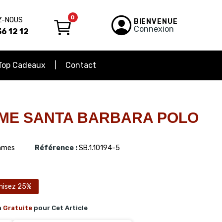
0
Z-NOUS
BIENVENUE
Connexion
6 12 12
Top Cadeaux
Contact
ME SANTA BARBARA POLO
mes
Référence :
SB.1.10194-5
misez 25%
n
Gratuite
pour Cet Article