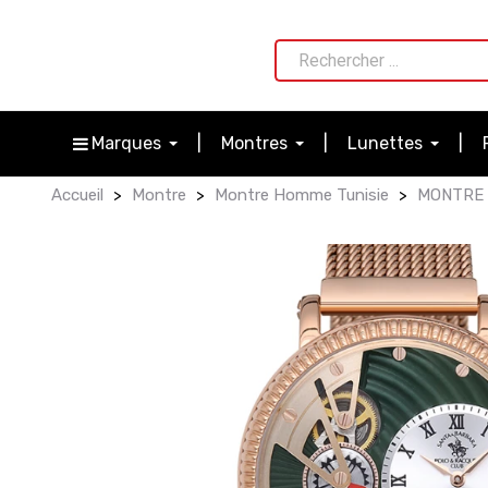
Marques
Montres
Lunettes
Accueil
Montre
Montre Homme Tunisie
MONTRE 